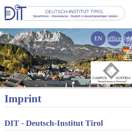
≡
office@de
+
EN
66
43
44 
Imprint
DIT - Deutsch-Institut Tirol