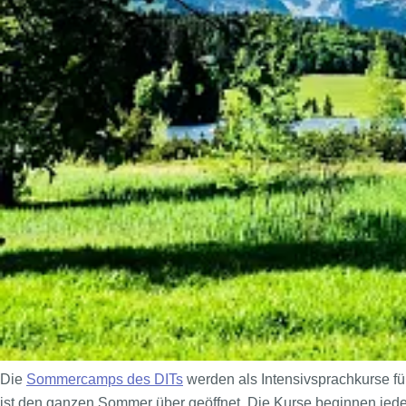
Die
Sommercamps des DITs
werden als Intensivsprachkurse fü
ist den ganzen Sommer über geöffnet. Die Kurse beginnen je