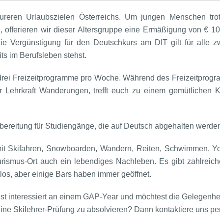
teureren Urlaubszielen Österreichs. Um jungen Menschen tr
 offerieren wir dieser Altersgruppe eine Ermäßigung von € 10
ie Vergünstigung für den Deutschkurs am DIT gilt für alle 
ts im Berufsleben stehst.
ie drei Freizeitprogramme pro Woche. Während des Freizeitpro
r Lehrkraft Wanderungen, trefft euch zu einem gemütlichen
rbereitung für Studiengänge, die auf Deutsch abgehalten werde
mit Skifahren, Snowboarden, Wandern, Reiten, Schwimmen, Yo
ourismus-Ort auch ein lebendiges Nachleben. Es gibt zahlrei
los, aber einige Bars haben immer geöffnet.
bist interessiert an einem GAP-Year und möchtest die Gelegenhe
eine Skilehrer-Prüfung zu absolvieren? Dann kontaktiere uns pe